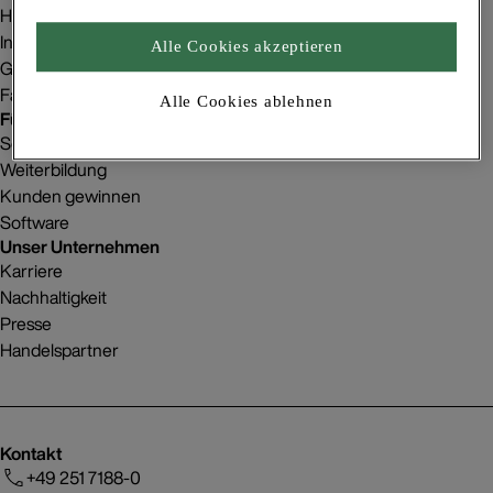
Homestorys
Innenraumgestaltung
Alle Cookies akzeptieren
Gebäudeprojekte
Fachbetriebsfinder
Alle Cookies ablehnen
Für Betriebe
Service
Weiterbildung
Kunden gewinnen
Software
Unser Unternehmen
Karriere
Nachhaltigkeit
Presse
Handelspartner
Kontakt
+49 251 7188-0