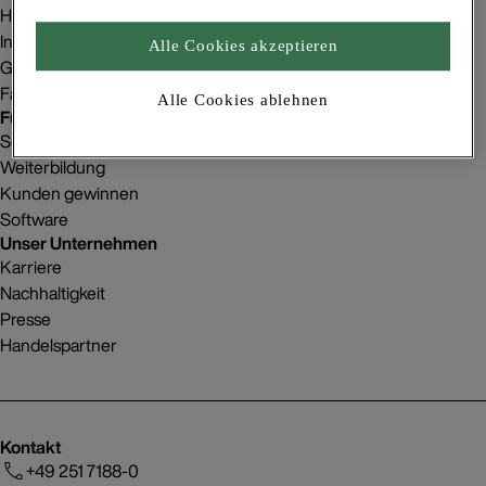
Homestorys
Innenraumgestaltung
Alle Cookies akzeptieren
Gebäudeprojekte
Fachbetriebsfinder
Alle Cookies ablehnen
Für Betriebe
Service
Weiterbildung
Kunden gewinnen
Software
Unser Unternehmen
Karriere
Nachhaltigkeit
Presse
Handelspartner
Kontakt
+49 251 7188-0