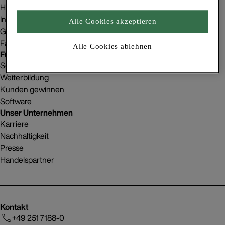
Homestorys
Innenraumgestaltung
Alle Cookies akzeptieren
Gebäudeprojekte
Fachbetriebsfinder
Alle Cookies ablehnen
Für Betriebe
Service
Weiterbildung
Kunden gewinnen
Software
Unser Unternehmen
Karriere
Nachhaltigkeit
Presse
Handelspartner
Kontakt
+49 251 7188-0