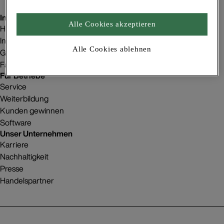
Inspiration
Alle Cookies akzeptieren
Homestorys
Innenraumgestaltung
Alle Cookies ablehnen
Gebäudeprojekte
Fachbetriebsfinder
Für Betriebe
Service
Weiterbildung
Kunden gewinnen
Software
Unser Unternehmen
Karriere
Nachhaltigkeit
Presse
Handelspartner