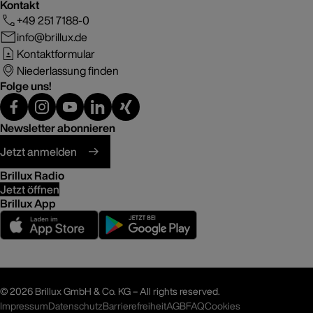
Kontakt
+49 251 7188-0
info@brillux.de
Kontaktformular
Niederlassung finden
Folge uns!
Newsletter abonnieren
Jetzt anmelden
Brillux Radio
Jetzt öffnen
Brillux App
©
2026 Brillux GmbH & Co. KG – All rights reserved.
Impressum
Datenschutz
Barrierefreiheit
AGB
FAQ
Cookies