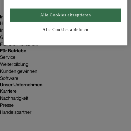
Alle Cookies akzeptieren
Inspiration
Homestorys
Innenraumgestaltung
Alle Cookies ablehnen
Gebäudeprojekte
Fachbetriebsfinder
Für Betriebe
Service
Weiterbildung
Kunden gewinnen
Software
Unser Unternehmen
Karriere
Nachhaltigkeit
Presse
Handelspartner