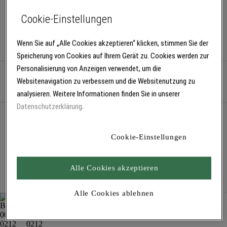
Variante:
412 lila
208 lila
210 lila
212 lila
310 lila
408 lila
Cookie-Einstellungen
410 lila
412 lila
Wenn Sie auf „Alle Cookies akzeptieren“ klicken, stimmen Sie der
Speicherung von Cookies auf Ihrem Gerät zu. Cookies werden zur
Personalisierung von Anzeigen verwendet, um die
Stück
Websitenavigation zu verbessern und die Websitenutzung zu
analysieren. Weitere Informationen finden Sie in unserer
Datenschutzerklärung
.
Abholung
Für Verfügbarkeiten bitte
anmelden
Cookie-Einstellungen
Kostenlose Lieferung
Alle Cookies akzeptieren
Für Lieferzeiten bitte
anmelden
Alle Cookies ablehnen