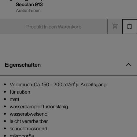
Secolan 913
Außenfarben
Produkt in den Warenkorb
Eigenschaften
Verbrauch: Ca. 150 – 200 ml/m² je Arbeitsgang.
für außen
matt
wasserdampfdiffusionsfähig
wasserabweisend
leicht verarbeitbar
schnell trocknend
mikroporös