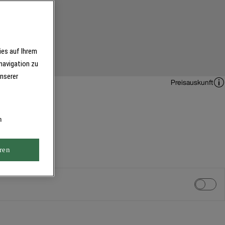
ies auf Ihrem
navigation zu
unserer
Preisauskunft
n
ren