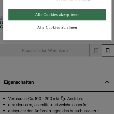
Kostenlose Lieferung
Für Lieferzeiten bitte
anmelden
Alle Cookies akzeptieren
Alle Cookies ablehnen
Lacryl Hydro-Gel 695
Imprägnierungen, Grundierungen und Streichfüller
Produkt in den Warenkorb
Eigenschaften
Verbrauch: Ca. 100 – 200 ml/m² je Anstrich.
emissionsarm, lösemittel und weichmacherfrei
entspricht den Anforderungen des Ausschusses zur