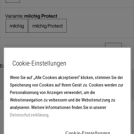
Variante:
milchig Protect
milchig
milchig Protect
Set-Artikel
Cookie-Einstellungen
Empfohlenes Zubehör:
Wenn Sie auf „Alle Cookies akzeptieren“ klicken, stimmen Sie der
Speicherung von Cookies auf Ihrem Gerät zu. Cookies werden zur
Personalisierung von Anzeigen verwendet, um die
Websitenavigation zu verbessern und die Websitenutzung zu
Abholung
analysieren. Weitere Informationen finden Sie in unserer
Für Verfügbarkeiten bitte
anmelden
Datenschutzerklärung
.
Cookie-Einstellungen