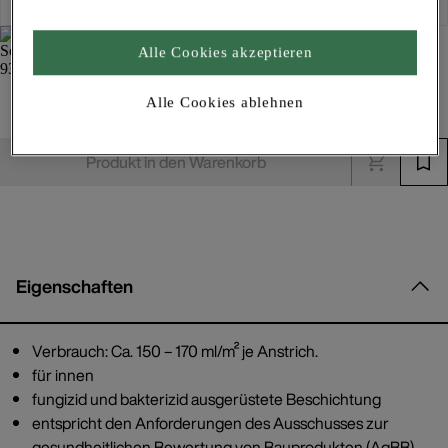
Alle Cookies akzeptieren
Schimmelschutzfarbe 930
Alle Cookies ablehnen
Innenfarben
Produkt in den Warenkorb
Eigenschaften
Verbrauch: Ca. 150 – 170 ml/m² je Anstrich.
für innen
fungizid und bakterizid ausgerüstete Beschichtung
entspricht den Anforderungen des Ausschusses zur
gesundheitlichen Bewertung von Bauprodukten (AgBB)