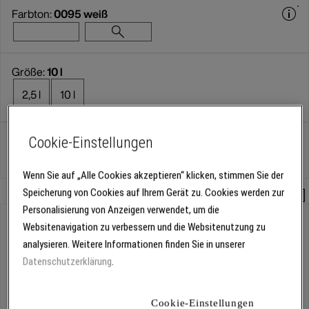
Farbton:
0095 weiß
Größe:
10 l
2,5 l
10 l
Cookie-Einstellungen
Gebinde
Wenn Sie auf „Alle Cookies akzeptieren“ klicken, stimmen Sie der
Speicherung von Cookies auf Ihrem Gerät zu. Cookies werden zur
Mengenrechner
Personalisierung von Anzeigen verwendet, um die
Abholung
Websitenavigation zu verbessern und die Websitenutzung zu
Für Verfügbarkeiten bitte
anmelden
analysieren. Weitere Informationen finden Sie in unserer
Datenschutzerklärung
.
Kostenlose Lieferung
Cookie-Einstellungen
Für Lieferzeiten bitte
anmelden