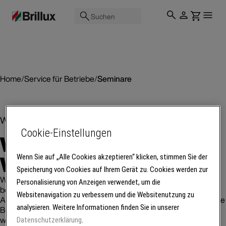
Suchen
Home
/
Service für Betriebe
/
Seminare
Weiterbildungsangebote von Brillux
Cookie-Einstellungen
Weiterkommen mit
Weiterbildung
Wenn Sie auf „Alle Cookies akzeptieren“ klicken, stimmen Sie der
Speicherung von Cookies auf Ihrem Gerät zu. Cookies werden zur
Wir sind davon überzeugt, dass Aus- und Weiterbildung die
Personalisierung von Anzeigen verwendet, um die
besseren Grundlagen für Erfolg sind. Ganz gleich, ob
Websitenavigation zu verbessern und die Websitenutzung zu
Auszubildende, Fachkräfte, Meisterinnen und Meister oder ganze
analysieren. Weitere Informationen finden Sie in unserer
Betriebe – bei uns gibt es regelmäßig Angebote, die Sie
weiterbringen, live in unserer Brillux Akademie oder als Online-
Datenschutzerklärung
.