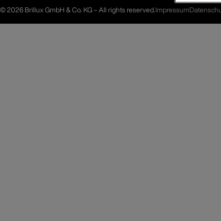
©
2026 Brillux GmbH & Co. KG – All rights reserved.
Impressum
Datenschu