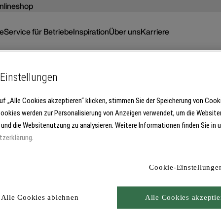
nlineshop
ce
Service für Betriebe
Inspiration
Über uns
Karriere
Einstellungen
uf „Alle Cookies akzeptieren“ klicken, stimmen Sie der Speicherung von Cook
Unser Unternehmen
Cookies werden zur Personalisierung von Anzeigen verwendet, um die Website
Karriere
 und die Websitenutzung zu analysieren. Weitere Informationen finden Sie in 
Nachhaltigkeit
tzerklärung
.
en
Presse
Handelspartner
nnieren
Brillux Radio
Cookie-Einstellunge
Jetzt öffnen
Alle Cookies ablehnen
Alle Cookies akzeptie