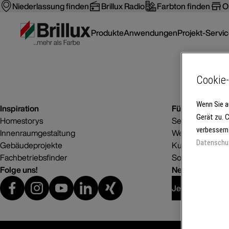
Niederlassung finden
Brillux Radio
Farbton finden
O
Produkte
Anwendungen
Projekt-Servi
Cookie-
Wenn Sie a
Inspiration
Für Betriebe
Gerät zu. 
Homestorys
Service
verbessern
Innenraumgestaltung
Weiterbildung
Datenschu
Gebäudeprojekte
Kunden gewinn
Fachbetriebsfinder
Software
Folge uns!
Newsletter abo
Jetzt anmelden