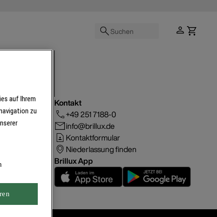
Suchen
ies auf Ihrem
Kontakt
navigation zu
+49 251 7188-0
unserer
info@brillux.de
Kontaktformular
Niederlassung finden
Brillux App
n
ren