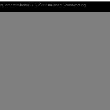
Cookies
tz
Barrierefreiheit
AGB
FAQ
Unsere Verantwortung