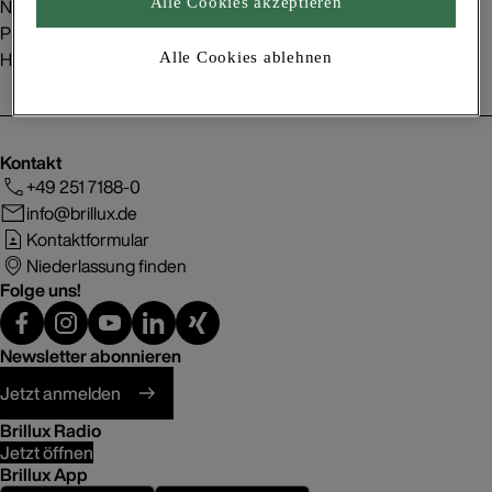
Nachhaltigkeit
Alle Cookies akzeptieren
Presse
Handelspartner
Alle Cookies ablehnen
Kontakt
+49 251 7188-0
info@brillux.de
Kontaktformular
Niederlassung finden
Folge uns!
Newsletter abonnieren
Jetzt anmelden
Brillux Radio
Jetzt öffnen
Brillux App