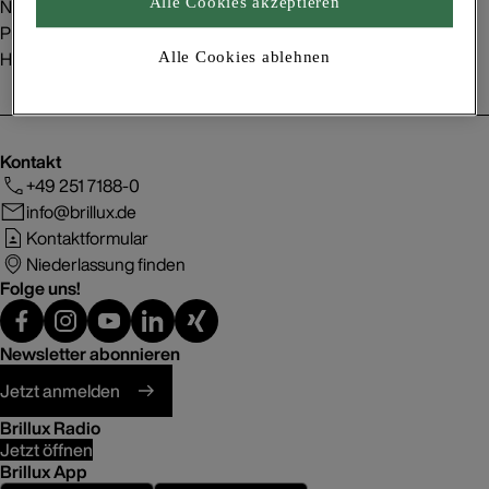
Nachhaltigkeit
Alle Cookies akzeptieren
Presse
Handelspartner
Alle Cookies ablehnen
Kontakt
+49 251 7188-0
info@brillux.de
Kontaktformular
Niederlassung finden
Folge uns!
Newsletter abonnieren
Jetzt anmelden
Brillux Radio
Jetzt öffnen
Brillux App