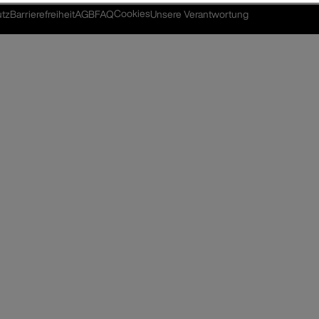
Cookies
tz
Barrierefreiheit
AGB
FAQ
Unsere Verantwortung