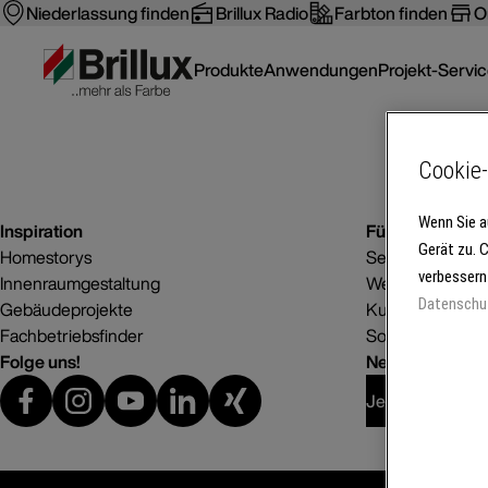
Niederlassung finden
Brillux Radio
Farbton finden
O
Produkte
Anwendungen
Projekt-Servi
Cookie-
Wenn Sie a
Inspiration
Für Betriebe
Gerät zu. 
Homestorys
Service
verbessern
Innenraumgestaltung
Weiterbildung
Datenschu
Gebäudeprojekte
Kunden gewinn
Fachbetriebsfinder
Software
Folge uns!
Newsletter abo
Jetzt anmelden