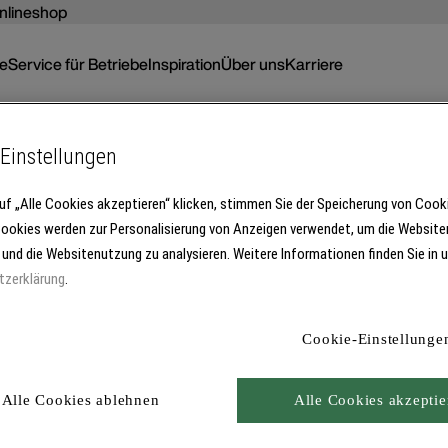
nlineshop
ce
Service für Betriebe
Inspiration
Über uns
Karriere
Einstellungen
uf „Alle Cookies akzeptieren“ klicken, stimmen Sie der Speicherung von Cook
Unser Unternehmen
Cookies werden zur Personalisierung von Anzeigen verwendet, um die Website
Karriere
 und die Websitenutzung zu analysieren. Weitere Informationen finden Sie in 
Nachhaltigkeit
tzerklärung
.
en
Presse
Handelspartner
nnieren
Brillux Radio
Cookie-Einstellunge
Jetzt öffnen
Alle Cookies ablehnen
Alle Cookies akzeptie