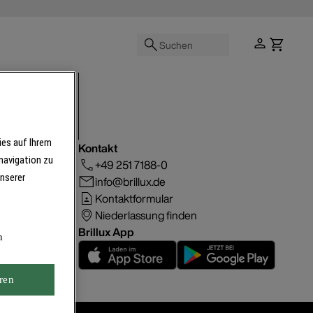
Suchen
ies auf Ihrem
Kontakt
navigation zu
+49 251 7188-0
unserer
info@brillux.de
Kontaktformular
Niederlassung finden
Brillux App
n
ren