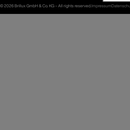
©
2026 Brillux GmbH & Co. KG – All rights reserved.
Impressum
Datenschu