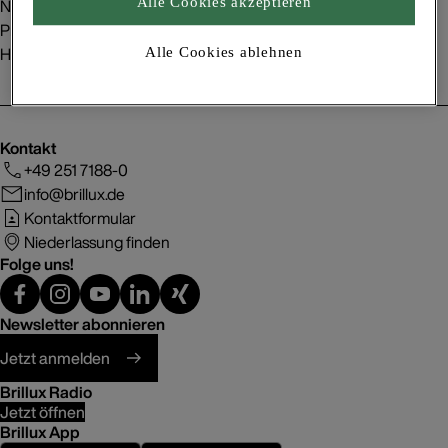
Nachhaltigkeit
Alle Cookies akzeptieren
Presse
Handelspartner
Alle Cookies ablehnen
Kontakt
+49 251 7188-0
info@brillux.de
Kontaktformular
Niederlassung finden
Folge uns!
Newsletter abonnieren
Jetzt anmelden
Brillux Radio
Jetzt öffnen
Brillux App