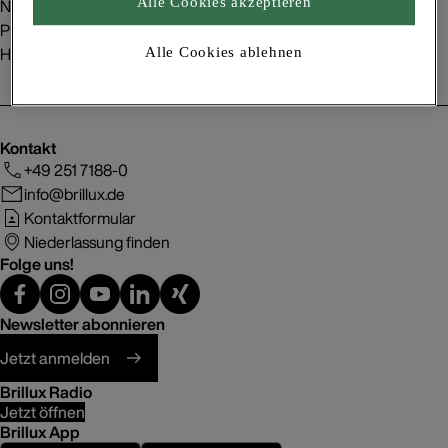
Nachhaltigkeit
Alle Cookies akzeptieren
Presse
Handelspartner
Alle Cookies ablehnen
Kontakt
+49 251 7188-0
info@brillux.de
Kontaktformular
Niederlassung finden
Folge uns!
Newsletter abonnieren
Jetzt anmelden
Brillux Radio
Jetzt öffnen
Brillux App