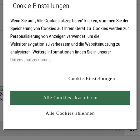
Cookie-Einstellungen
Stück
Wenn Sie auf „Alle Cookies akzeptieren“ klicken, stimmen Sie der
Speicherung von Cookies auf Ihrem Gerät zu. Cookies werden zur
Personalisierung von Anzeigen verwendet, um die
Abholung
Websitenavigation zu verbessern und die Websitenutzung zu
Für Verfügbarkeiten bitte
anmelden
analysieren. Weitere Informationen finden Sie in unserer
Datenschutzerklärung
.
Kostenlose Lieferung
Für Lieferzeiten bitte
anmelden
Cookie-Einstellungen
Alle Cookies akzeptieren
Mirka Deos Schleifschuh, 100 x 152 x 152 mm 3303
Schleifgeräte und Zubehör
Alle Cookies ablehnen
Produkt in den Warenkorb