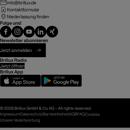
info@brillux.de
Kontaktformular
Niederlassung finden
Folge uns!
Newsletter abonnieren
Jetzt anmelden
Brillux Radio
Jetzt öffnen
Brillux App
©
2026 Brillux GmbH & Co. KG – All rights reserved.
Impressum
Datenschutz
Barrierefreiheit
AGB
FAQ
Cookies
Unsere Verantwortung