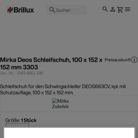
Suchen
Mirka Deos Schleifschuh, 100 x 152 x
Preisauskunft
152 mm 3303
Art.-Nr.:
3303.0663.100
Schleifschuh für den Schwingschleifer DEOS663CV, kpl. mit
Schutzauflage, 100 x 152 x 152 mm.
Größe:
1 Stück
1 Stück