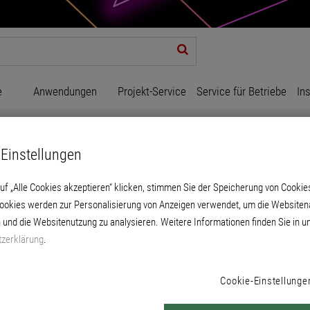
e
Anwendungen
Projekt-Service
Service für Betriebe
In
Einstellungen
uf „Alle Cookies akzeptieren“ klicken, stimmen Sie der Speicherung von Cookie
Cookies werden zur Personalisierung von Anzeigen verwendet, um die Websitena
 und die Websitenutzung zu analysieren. Weitere Informationen finden Sie in u
zerklärung
.
pe aus, ggf. auch das Produkt. Anschließend geben Sie eine Farbton
 Die Auswahl der Farbkarte erfolgt im nächsten Schritt.
Cookie-Einstellunge