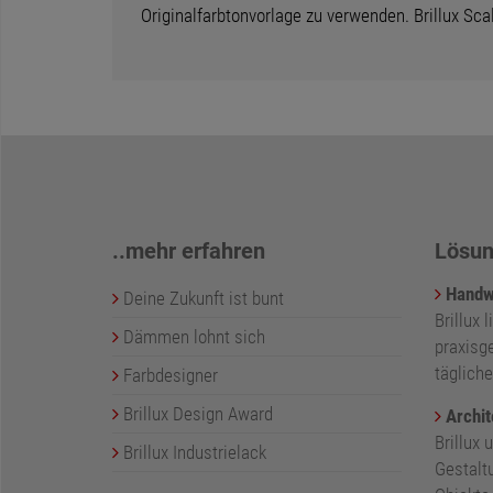
Originalfarbtonvorlage zu verwenden. Brillux Sc
..mehr erfahren
Lösun
Handw
Deine Zukunft ist bunt
Brillux l
Dämmen lohnt sich
praxisge
tägliche
Farbdesigner
Brillux Design Award
Archit
Brillux 
Brillux Industrielack
Gestalt