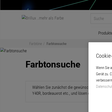
Produkt
Farbtöne
Farbtonsuche
Cookie-
Farbtonsuche
Wenn Sie a
Gerät zu. 
verbessern
Datenschut
Wählen Sie zunächst die gewünschte Produktgrup
Y40R, bordeauxrot etc., und lösen die Suche aus.