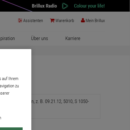
Assistenten
Warenkorb
Mein Brillux
spiration
Über uns
Karriere
s auf Ihrem
vigation zu
nserer
bezeichnung ein, z. B. 09.21.12, 5010, S 1050-
n