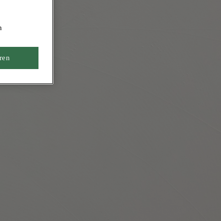
n
ren