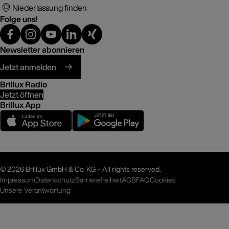
Niederlassung finden
Folge uns!
Newsletter abonnieren
Jetzt anmelden
Brillux Radio
Jetzt öffnen
Brillux App
©
2026 Brillux GmbH & Co. KG – All rights reserved.
Impressum
Datenschutz
Barrierefreiheit
AGB
FAQ
Cookies
Unsere Verantwortung