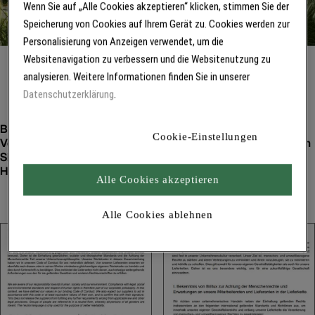
Wenn Sie auf „Alle Cookies akzeptieren“ klicken, stimmen Sie der
Speicherung von Cookies auf Ihrem Gerät zu. Cookies werden zur
Personalisierung von Anzeigen verwendet, um die
Websitenavigation zu verbessern und die Websitenutzung zu
analysieren. Weitere Informationen finden Sie in unserer
Datenschutzerklärung
.
Unsere Verantwortung
Brillux definiert im Code of Conduct die grundlegenden
Cookie-Einstellungen
Verhaltensstandards im Unternehmen. Darüber hinaus finden
Sie hier einen Hinweis zur Grundsatzerklärung und zum
Hinweisgeberschutzgesetz.
Alle Cookies akzeptieren
Alle Cookies ablehnen