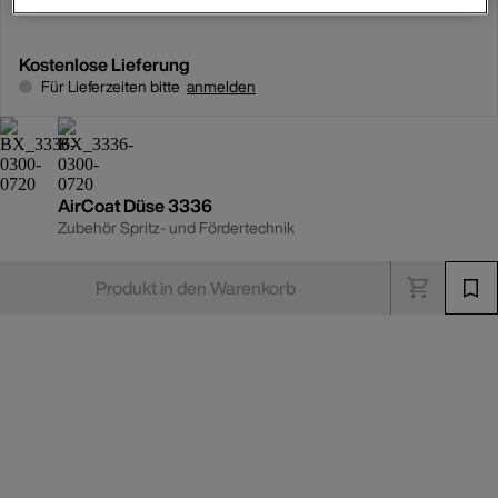
Kostenlose Lieferung
Für Lieferzeiten bitte
anmelden
AirCoat Düse 3336
Zubehör Spritz- und Fördertechnik
Produkt in den Warenkorb