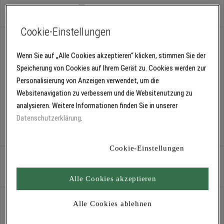
Cookie-Einstellungen
Variante:
09.40 AC für Lack lb/wb
Wenn Sie auf „Alle Cookies akzeptieren“ klicken, stimmen Sie der
11.20 AC für Lack lb/wb
11.40 AC für Lack lb/wb
Speicherung von Cookies auf Ihrem Gerät zu. Cookies werden zur
13.20 AC für Lack wb
13.40 AC für Lack wb
Personalisierung von Anzeigen verwendet, um die
Websitenavigation zu verbessern und die Websitenutzung zu
07.20 AC für Lack lb
07.40 AC für Lack lb
analysieren. Weitere Informationen finden Sie in unserer
Datenschutzerklärung
.
09.20 AC für Lack lb/wb
09.40 AC für Lack lb/wb
Cookie-Einstellungen
Stück
Alle Cookies akzeptieren
Abholung
Alle Cookies ablehnen
Für Verfügbarkeiten bitte
anmelden