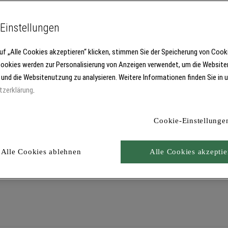
m 3322
Einstellungen
uf „Alle Cookies akzeptieren“ klicken, stimmen Sie der Speicherung von Cook
nik. Für lösemittel- und wasserbasierte Lacke, besonders in Komb
Cookies werden zur Personalisierung von Anzeigen verwendet, um die Website
 Durch verschiedene FrontEnds (Zubehör) auch für die Verarbeit
 und die Websitenutzung zu analysieren. Weitere Informationen finden Sie in 
tzerklärung
.
Cookie-Einstellunge
Alle Cookies ablehnen
Alle Cookies akzeptie