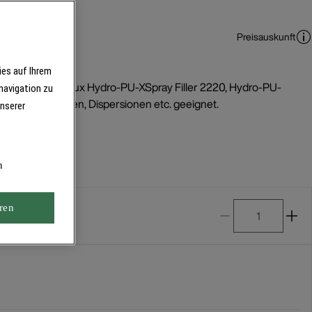
Preisauskunft
ies auf Ihrem
ination mit Brillux Hydro-PU-XSpray Filler 2220, Hydro-PU-
navigation zu
ung von Lasuren, Dispersionen etc. geeignet.
unserer
n
ren