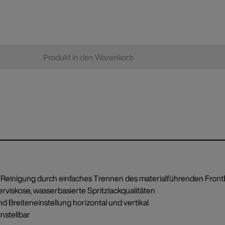
Produkt in den Warenkorb
 Reinigung durch einfaches Trennen des materialführenden FrontE
erviskose, wasserbasierte Spritzlackqualitäten
d Breiteneinstellung horizontal und vertikal
nstellbar