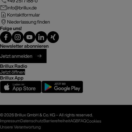
+49 251 7188-0
info@brillux.de
Kontaktformular
Niederlassung finden
Folge uns!
Newsletter abonnieren
Jetzt anmelden
Brillux Radio
Jetzt öffnen
Brillux App
©
2026 Brillux GmbH & Co. KG – All rights reserved.
Impressum
Datenschutz
Barrierefreiheit
AGB
FAQ
Cookies
Unsere Verantwortung