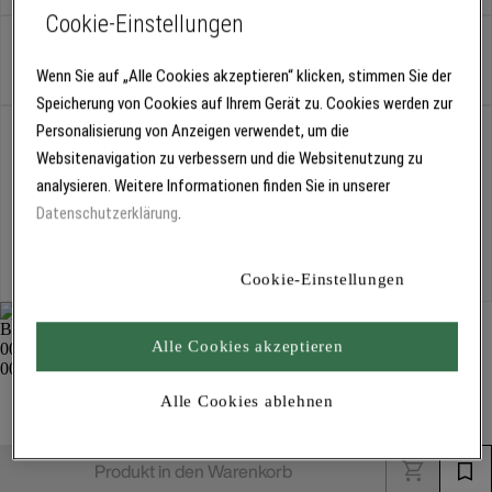
Cookie-Einstellungen
Stück
Wenn Sie auf „Alle Cookies akzeptieren“ klicken, stimmen Sie der
Speicherung von Cookies auf Ihrem Gerät zu. Cookies werden zur
Personalisierung von Anzeigen verwendet, um die
Abholung
Für Verfügbarkeiten bitte
anmelden
Websitenavigation zu verbessern und die Websitenutzung zu
analysieren. Weitere Informationen finden Sie in unserer
Datenschutzerklärung
.
Kostenlose Lieferung
Für Lieferzeiten bitte
anmelden
Cookie-Einstellungen
Alle Cookies akzeptieren
Ansaugsystem, flexibel 3301
Alle Cookies ablehnen
Zubehör Spritz- und Fördertechnik
Produkt in den Warenkorb