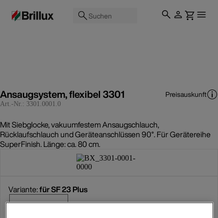
Suchen
Ansaugsystem, flexibel 3301
Preisauskunft
Art.-Nr.:
3301.0001.0
Mit Siebglocke, vakuumfestem Ansaugschlauch,
Rücklaufschlauch und Geräteanschlüssen 90°. Für Gerätereihe
SuperFinish. Länge: ca. 80 cm.
Variante:
für SF 23 Plus
für SF 23 Plus