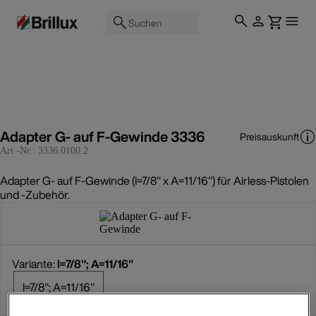
Suchen
Adapter G- auf F-Gewinde 3336
Preisauskunft
Art.-Nr.:
3336.0100.2
Adapter G- auf F-Gewinde (I=7/8" x A=11/16") für Airless-Pistolen
und -Zubehör.
Variante:
I=7/8"; A=11/16"
I=7/8"; A=11/16"