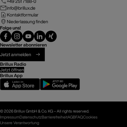
+49 251 7188-0
info@brillux.de
Kontaktformular
Niederlassung finden
Folge uns!
Newsletter abonnieren
Jetzt anmelden
Brillux Radio
Jetzt öffnen
Brillux App
©
2026 Brillux GmbH & Co. KG – All rights reserved.
Impressum
Datenschutz
Barrierefreiheit
AGB
FAQ
Cookies
Unsere Verantwortung