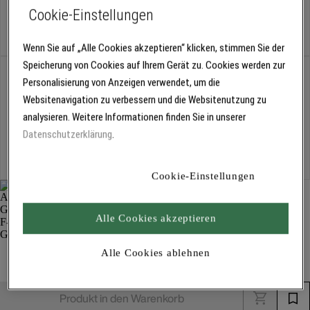
Cookie-Einstellungen
Stück
Wenn Sie auf „Alle Cookies akzeptieren“ klicken, stimmen Sie der
Speicherung von Cookies auf Ihrem Gerät zu. Cookies werden zur
Abholung
Personalisierung von Anzeigen verwendet, um die
Für Verfügbarkeiten bitte
anmelden
Websitenavigation zu verbessern und die Websitenutzung zu
analysieren. Weitere Informationen finden Sie in unserer
Datenschutzerklärung
.
Kostenlose Lieferung
Für Lieferzeiten bitte
anmelden
Cookie-Einstellungen
Alle Cookies akzeptieren
Adapter G- auf F-Gewinde 3336
Alle Cookies ablehnen
Zubehör Spritz- und Fördertechnik
Produkt in den Warenkorb