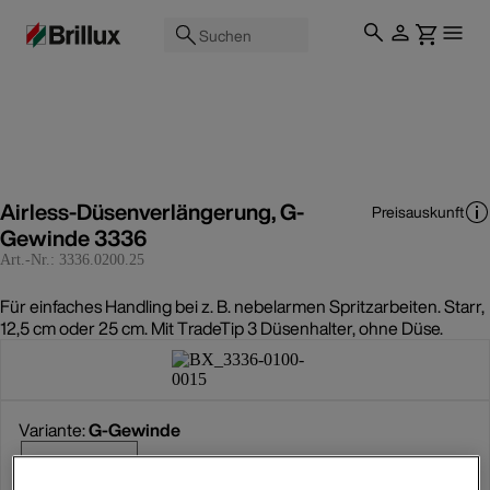
Suchen
Airless-Düsenverlängerung, G-
Preisauskunft
Gewinde 3336
Art.-Nr.:
3336.0200.25
Für einfaches Handling bei z. B. nebelarmen Spritzarbeiten. Starr,
12,5 cm oder 25 cm. Mit TradeTip 3 Düsenhalter, ohne Düse.
Variante:
G-Gewinde
G-Gewinde