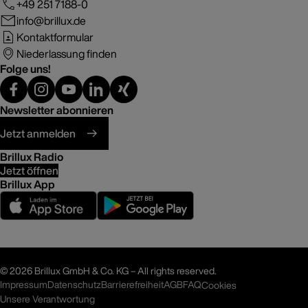
+49 251 7188-0
info@brillux.de
Kontaktformular
Niederlassung finden
Folge uns!
Newsletter abonnieren
Jetzt anmelden
Brillux Radio
Jetzt öffnen
Brillux App
©
2026 Brillux GmbH & Co. KG – All rights reserved.
Impressum
Datenschutz
Barrierefreiheit
AGB
FAQ
Cookies
Unsere Verantwortung