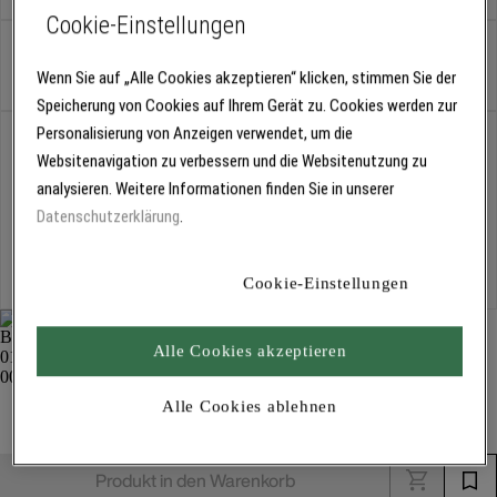
Cookie-Einstellungen
Stück
Wenn Sie auf „Alle Cookies akzeptieren“ klicken, stimmen Sie der
Speicherung von Cookies auf Ihrem Gerät zu. Cookies werden zur
Personalisierung von Anzeigen verwendet, um die
Abholung
Websitenavigation zu verbessern und die Websitenutzung zu
Für Verfügbarkeiten bitte
anmelden
analysieren. Weitere Informationen finden Sie in unserer
Datenschutzerklärung
.
Kostenlose Lieferung
Für Lieferzeiten bitte
anmelden
Cookie-Einstellungen
Alle Cookies akzeptieren
Airless-Düsenverlängerung, G-Gewinde 3336
Alle Cookies ablehnen
Zubehör Spritz- und Fördertechnik
Produkt in den Warenkorb