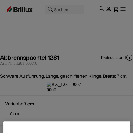
Suchen
Abbrennspachtel 1281
Preisauskunft
Art.-Nr.:
1281.0007.0
Schwere Ausführung. Lange, geschliffenen Klinge. Breite: 7 cm.
Variante:
7 cm
7 cm