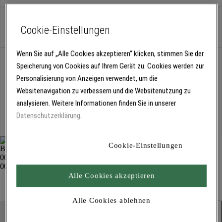
Stück
Cookie-Einstellungen
Wenn Sie auf „Alle Cookies akzeptieren“ klicken, stimmen Sie der
Abholung
Speicherung von Cookies auf Ihrem Gerät zu. Cookies werden zur
Für Verfügbarkeiten bitte
anmelden
Personalisierung von Anzeigen verwendet, um die
Websitenavigation zu verbessern und die Websitenutzung zu
analysieren. Weitere Informationen finden Sie in unserer
Kostenlose Lieferung
Datenschutzerklärung
.
Für Lieferzeiten bitte
anmelden
Cookie-Einstellungen
Wechselblatt gezahnt 1746
Alle Cookies akzeptieren
Spachteln und Glätten
Alle Cookies ablehnen
Produkt in den Warenkorb