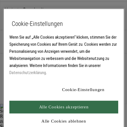
Variante:
8 cm breit
8 cm breit
10 cm breit
Cookie-Einstellungen
Wenn Sie auf „Alle Cookies akzeptieren“ klicken, stimmen Sie der
Stück
Speicherung von Cookies auf Ihrem Gerät zu. Cookies werden zur
Personalisierung von Anzeigen verwendet, um die
Websitenavigation zu verbessern und die Websitenutzung zu
Abholung
analysieren. Weitere Informationen finden Sie in unserer
Für Verfügbarkeiten bitte
anmelden
Datenschutzerklärung
.
Kostenlose Lieferung
Cookie-Einstellungen
Für Lieferzeiten bitte
anmelden
Alle Cookies akzeptieren
Alle Cookies ablehnen