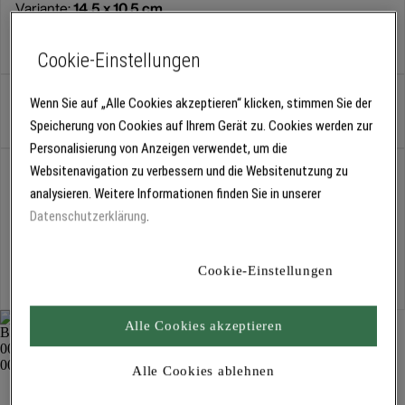
Variante:
14,5 x 10,5 cm
14,5 x 10,5 cm
Cookie-Einstellungen
Wenn Sie auf „Alle Cookies akzeptieren“ klicken, stimmen Sie der
Stück
Speicherung von Cookies auf Ihrem Gerät zu. Cookies werden zur
Personalisierung von Anzeigen verwendet, um die
Abholung
Websitenavigation zu verbessern und die Websitenutzung zu
Für Verfügbarkeiten bitte
anmelden
analysieren. Weitere Informationen finden Sie in unserer
Datenschutzerklärung
.
Kostenlose Lieferung
Cookie-Einstellungen
Für Lieferzeiten bitte
anmelden
Alle Cookies akzeptieren
Alle Cookies ablehnen
Gummi-Gipsbecher 1154
Spachteln und Glätten