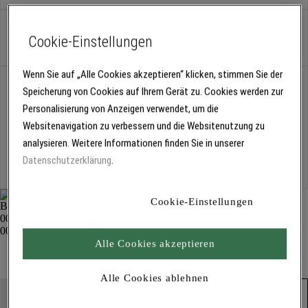
Satz
Cookie-Einstellungen
Wenn Sie auf „Alle Cookies akzeptieren“ klicken, stimmen Sie der
Abholung
Speicherung von Cookies auf Ihrem Gerät zu. Cookies werden zur
Für Verfügbarkeiten bitte
anmelden
Personalisierung von Anzeigen verwendet, um die
Websitenavigation zu verbessern und die Websitenutzung zu
analysieren. Weitere Informationen finden Sie in unserer
Kostenlose Lieferung
Datenschutzerklärung
.
Für Lieferzeiten bitte
anmelden
Cookie-Einstellungen
Japan Flächenspachtel, rostfrei 1780
Alle Cookies akzeptieren
Spachteln und Glätten
Alle Cookies ablehnen
Produkt in den Warenkorb