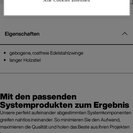
Alle Cookies ablehnen
Eigenschaften
gebogene, rostfreie Edelstahlzwinge
langer Holzstiel
Mit den passenden
Systemprodukten zum Ergebnis
Unsere perfekt aufeinander abgestimmten Systemkomponenten
greifen nahtlos ineinander. So minimieren Sie den Aufwand,
maximieren die Qualität und holen das Beste aus Ihren Projekten