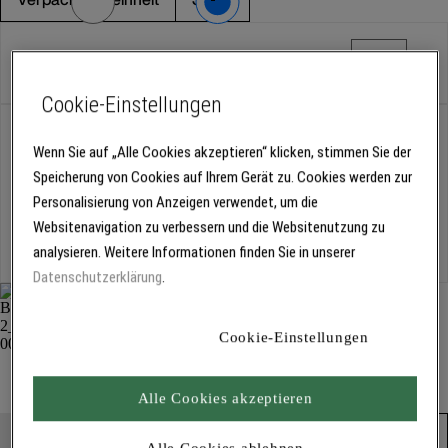
Stück
Cookie-Einstellungen
Abholung
Für Verfügbarkeiten bitte
anmelden
Wenn Sie auf „Alle Cookies akzeptieren“ klicken, stimmen Sie der
Speicherung von Cookies auf Ihrem Gerät zu. Cookies werden zur
Personalisierung von Anzeigen verwendet, um die
Websitenavigation zu verbessern und die Websitenutzung zu
Kostenlose Lieferung
analysieren. Weitere Informationen finden Sie in unserer
Für Lieferzeiten bitte
anmelden
Datenschutzerklärung
.
Cookie-Einstellungen
Maler-Heizkörperpinsel, hell 1187
Streichen und Rollen
Alle Cookies akzeptieren
Produkt in den Warenkorb