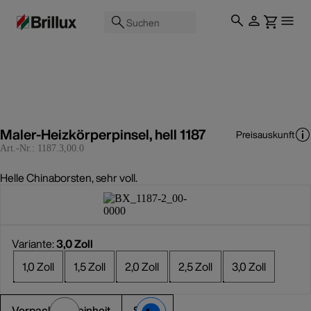
Suchen
Maler-Heizkörperpinsel, hell 1187
Preisauskunft
Art.-Nr.:
1187.3,00.0
Helle Chinaborsten, sehr voll.
Variante:
3,0 Zoll
1,0 Zoll
1,5 Zoll
2,0 Zoll
2,5 Zoll
3,0 Zoll
Verpackungseinheit
Stück