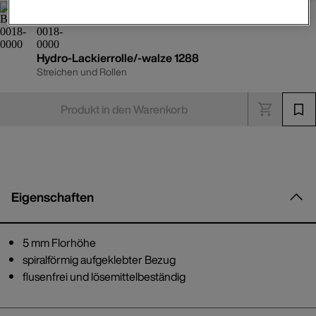
Hydro-Lackierrolle/-walze 1288
Streichen und Rollen
Produkt in den Warenkorb
Eigenschaften
5 mm Florhöhe
spiralförmig aufgeklebter Bezug
flusenfrei und lösemittelbeständig