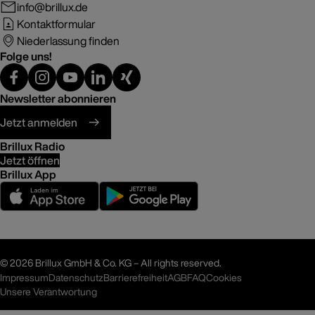
info@brillux.de
Kontaktformular
Niederlassung finden
Folge uns!
Newsletter abonnieren
Jetzt anmelden
Brillux Radio
Jetzt öffnen
Brillux App
©
2026 Brillux GmbH & Co. KG – All rights reserved.
Impressum
Datenschutz
Barrierefreiheit
AGB
FAQ
Cookies
Unsere Verantwortung