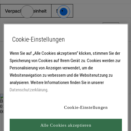
Verpackungseinheit
Stück
Stück
Cookie-Einstellungen
Abholung
Wenn Sie auf „Alle Cookies akzeptieren“ klicken, stimmen Sie der
Für Verfügbarkeiten bitte
anmelden
Speicherung von Cookies auf Ihrem Gerät zu. Cookies werden zur
Personalisierung von Anzeigen verwendet, um die
Websitenavigation zu verbessern und die Websitenutzung zu
Kostenlose Lieferung
analysieren. Weitere Informationen finden Sie in unserer
Für Lieferzeiten bitte
anmelden
Datenschutzerklärung
.
Cookie-Einstellungen
Kurzflor-Kleinrolle, doppelt stark 1218
Streichen und Rollen
Alle Cookies akzeptieren