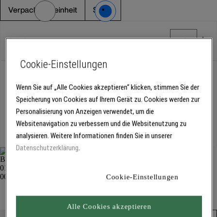
Verpackungseinheit
Stück
Stück
Cookie-Einstellungen
Abholung
Für Verfügbarkeiten bitte
anmelden
Wenn Sie auf „Alle Cookies akzeptieren“ klicken, stimmen Sie der
Speicherung von Cookies auf Ihrem Gerät zu. Cookies werden zur
Personalisierung von Anzeigen verwendet, um die
Kostenlose Lieferung
Websitenavigation zu verbessern und die Websitenutzung zu
Für Lieferzeiten bitte
anmelden
analysieren. Weitere Informationen finden Sie in unserer
Datenschutzerklärung
.
Cookie-Einstellungen
Heizkörper-Rolle 1416
Streichen und Rollen
Alle Cookies akzeptieren