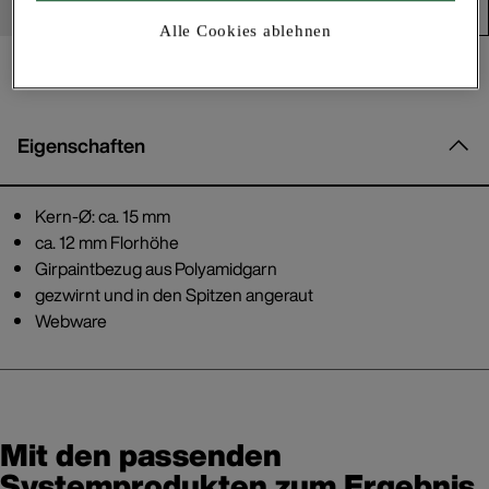
Produkt in den Warenkorb
Alle Cookies ablehnen
Eigenschaften
Kern-Ø: ca. 15 mm
ca. 12 mm Florhöhe
Girpaintbezug aus Polyamidgarn
gezwirnt und in den Spitzen angeraut
Webware
Mit den passenden
Systemprodukten zum Ergebnis