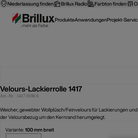
Niederlassung finden
Brillux Radio
Farbton finden
O
Produkte
Anwendungen
Projekt-Servi
Velours-Lackierrolle 1417
Art.-Nr.:
1417.0100.0
Weicher, gewebter Wollplüsch/Feinvelours für Lackierungen und 
der Veloursbezug um den Kernrand herumgelegt.
Variante:
100 mm breit