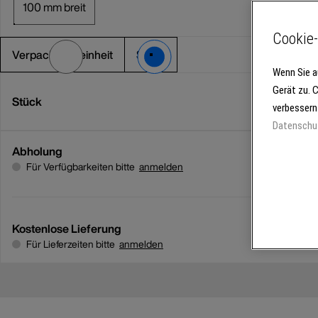
100 mm breit
Cookie-
Verpackungseinheit
Stück
Wenn Sie a
Gerät zu. 
Stück
verbessern
Datenschu
Abholung
Für Verfügbarkeiten bitte
anmelden
Kostenlose Lieferung
Für Lieferzeiten bitte
anmelden