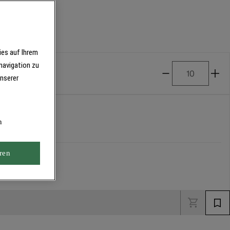
ies auf Ihrem
navigation zu
unserer
n
ren