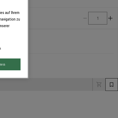
ies auf Ihrem
navigation zu
unserer
n
ren