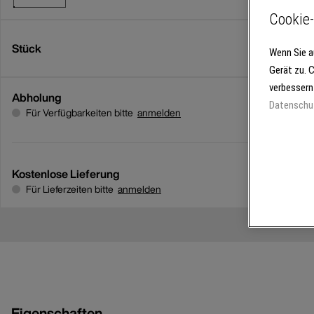
Cookie-
Stück
Wenn Sie a
Gerät zu. 
verbessern
Abholung
Datenschu
Für Verfügbarkeiten bitte
anmelden
Kostenlose Lieferung
Für Lieferzeiten bitte
anmelden
Eigenschaften