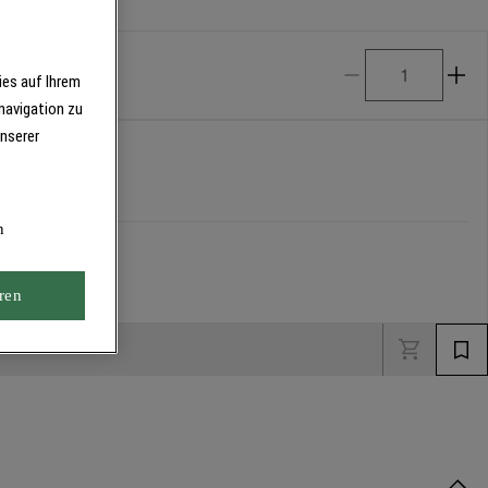
ies auf Ihrem
navigation zu
unserer
n
ren