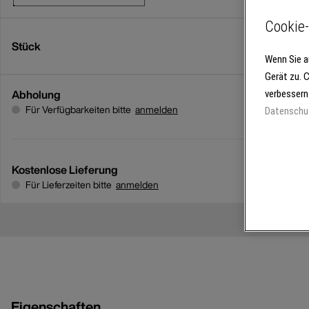
Cookie-
Stück
Wenn Sie a
Gerät zu. 
Abholung
verbessern
Für Verfügbarkeiten bitte
anmelden
Datenschu
Kostenlose Lieferung
Für Lieferzeiten bitte
anmelden
Eigenschaften