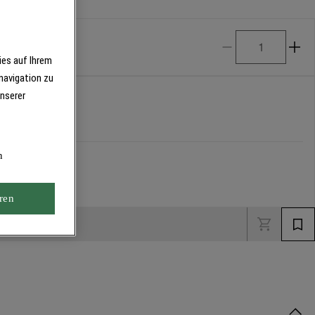
ies auf Ihrem
navigation zu
unserer
n
ren