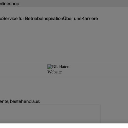
nlineshop
ce
Service für Betriebe
Inspiration
Über uns
Karriere
ente, bestehend aus: