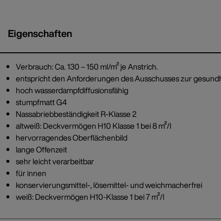
Eigenschaften
Verbrauch: Ca. 130 – 150 ml/m² je Anstrich.
entspricht den Anforderungen des Ausschusses zur gesund
hoch wasserdampfdiffusionsfähig
stumpfmatt G4
Nassabriebbeständigkeit R-Klasse 2
altweiß: Deckvermögen H10 Klasse 1 bei 8 m²/l
hervorragendes Oberflächenbild
lange Offenzeit
sehr leicht verarbeitbar
für innen
konservierungsmittel-, lösemittel- und weichmacherfrei
weiß: Deckvermögen H10-Klasse 1 bei 7 m²/l