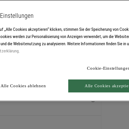
Einstellungen
uf „Alle Cookies akzeptieren“ klicken, stimmen Sie der Speicherung von Cook
Cookies werden zur Personalisierung von Anzeigen verwendet, um die Website
 und die Websitenutzung zu analysieren. Weitere Informationen finden Sie in 
tzerklärung
.
Cookie-Einstellunge
Alle Cookies ablehnen
Alle Cookies akzeptie
zeit. Besonders geeignet für größere und zusammenhängende Fläch