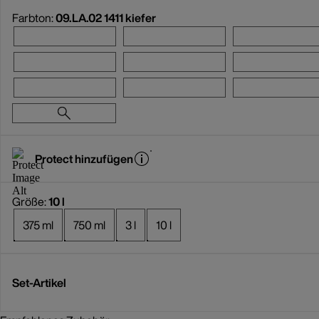
Farbton:
09.LA.02 1411 kiefer
Protect hinzufügen
Größe:
10 l
375 ml
750 ml
3 l
10 l
Set-Artikel