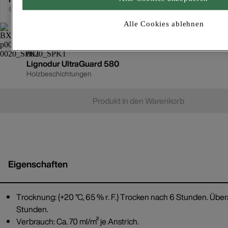
Für Lieferzeiten bitte
anmelden
Alle Cookies ablehnen
Lignodur UltraGuard 580
Holzbeschichtungen
Produkt in den Warenkorb
Eigenschaften
Trocknung: (+20 °C, 65 % r. F.) Trocken nach 6 Stunden. Übe
Stunden.
Verbrauch: Ca. 70 ml/m² je Anstrich.