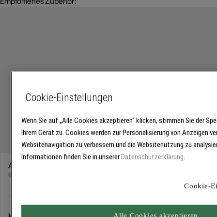
Empfohlenes Zubehör:
Cookie-Einstellungen
Wenn Sie auf „Alle Cookies akzeptieren“ klicken, stimmen Sie der Sp
Ihrem Gerät zu. Cookies werden zur Personalisierung von Anzeigen ve
Websitenavigation zu verbessern und die Websitenutzung zu analysie
Informationen finden Sie in unserer
Datenschutzerklärung
.
Abholung
Für Verfügbarkeiten bitte
anmelden
Cookie-Ei
Kostenlose Lieferung
Alle Cookies akzeptieren