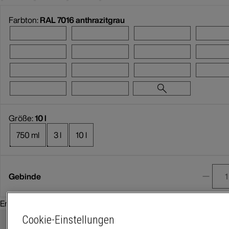
Farbton:
RAL 7016 anthrazitgrau
Größe:
10 l
750 ml
3 l
10 l
Gebinde
Empfohlenes Zubehör:
Cookie-Einstellungen