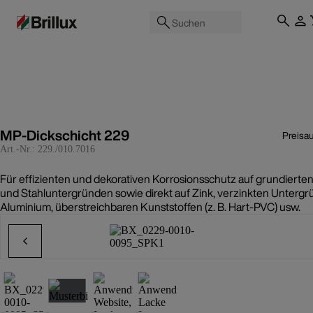
Suchen
MP-Dickschicht 229
Preisa
Art.-Nr.:
229./010.7016
Für effizienten und dekorativen Korrosionsschutz auf grundierten
und Stahluntergründen sowie direkt auf Zink, verzinkten Untergr
Aluminium, überstreichbaren Kunststoffen (z. B. Hart-PVC) usw.