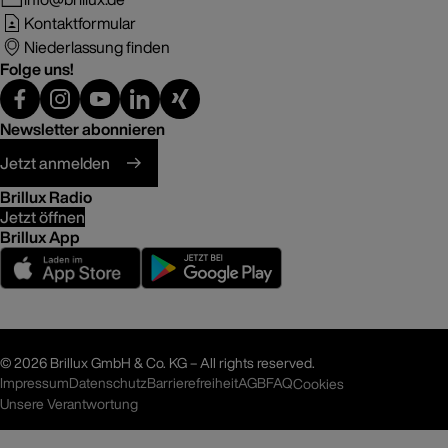
Kontaktformular
Niederlassung finden
Folge uns!
Newsletter abonnieren
Jetzt anmelden
Brillux Radio
Jetzt öffnen
Brillux App
©
2026 Brillux GmbH & Co. KG – All rights reserved.
Impressum
Datenschutz
Barrierefreiheit
AGB
FAQ
Cookies
Unsere Verantwortung