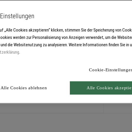
Einstellungen
uf „Alle Cookies akzeptieren“ klicken, stimmen Sie der Speicherung von Cook
Cookies werden zur Personalisierung von Anzeigen verwendet, um die Website
sbereich als Grob-, Füll- und Feinspachtel. Zum Füllen von loka
 und die Websitenutzung zu analysieren. Weitere Informationen finden Sie in 
tzerklärung
.
Cookie-Einstellunge
Alle Cookies ablehnen
Alle Cookies akzeptie