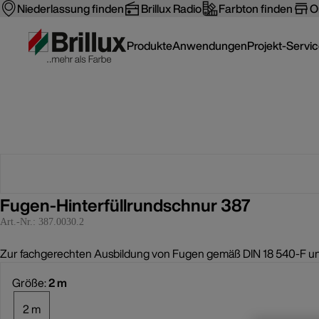
Niederlassung finden
Brillux Radio
Farbton finden
O
Produkte
Anwendungen
Projekt-Servi
Fugen-Hinterfüllrundschnur 387
Art.-Nr.:
387.0030.2
Zur fachgerechten Ausbildung von Fugen gemäß DIN 18 540-F und
Größe:
2 m
2 m