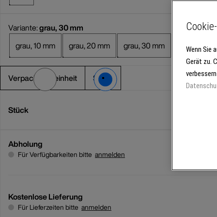
Cookie-
Variante:
grau, 30 mm
grau, 10 mm
grau, 20 mm
grau, 30 mm
Wenn Sie a
Gerät zu. 
verbessern
Verpackungseinheit
Stück
Datenschu
Stück
Abholung
Für Verfügbarkeiten bitte
anmelden
Kostenlose Lieferung
Für Lieferzeiten bitte
anmelden