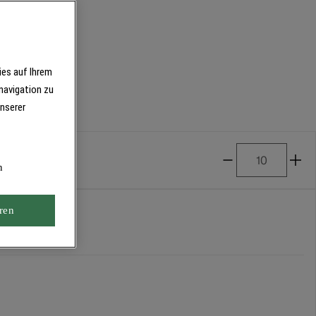
ies auf Ihrem
navigation zu
unserer
n
ren