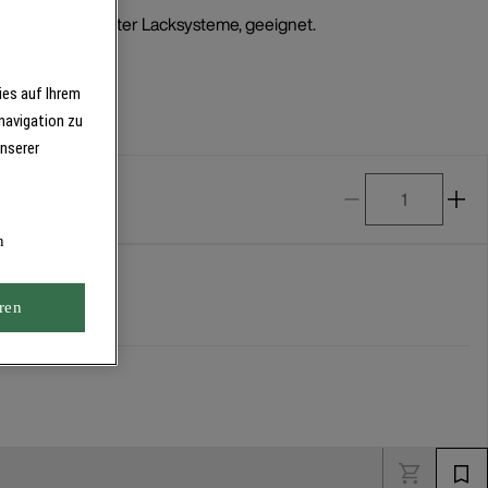
ell wasserbasierter Lacksysteme, geeignet.
ies auf Ihrem
navigation zu
unserer
n
ren