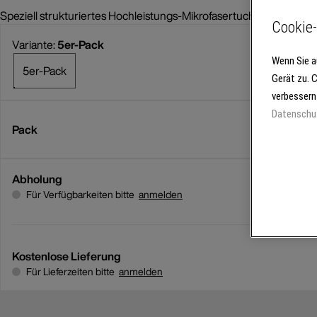
Speziell strukturiertes Hochleistungs-Mikrofasertuch mit hoher 
Cookie-
Variante:
5er-Pack
Wenn Sie a
5er-Pack
Gerät zu. 
verbessern
Datenschu
Pack
Abholung
Für Verfügbarkeiten bitte
anmelden
Kostenlose Lieferung
Für Lieferzeiten bitte
anmelden