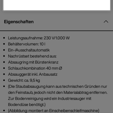
Eigenschaften
Leistungsaufnahme: 230 V/1.000 W
Behältervolumen: 10 l
Ein-/Ausschaltautomatik
Nachrüstset bestehend aus:
Absaugring mit Bürstenkranz
Schlauchkombination 40 mm Ø
Absauggerät inkl. Anbausatz
Gewicht: ca. 9,5 kg
(Die Staubabsaugung kann aus technischen Gründen nur
den Feinstaub, jedoch nicht den Materialabtrag entfernen.
Zur Bodenreinigung wird ein Industriesauger mit
Bodendüse benötigt.)
(Abbildung: montiert an Einscheibenschleifmaschine)