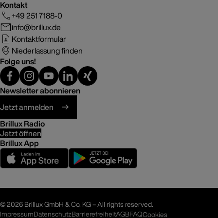
Kontakt
+49 251 7188-0
info@brillux.de
Kontaktformular
Niederlassung finden
Folge uns!
Newsletter abonnieren
Jetzt anmelden
Brillux Radio
Jetzt öffnen
Brillux App
©
2026 Brillux GmbH & Co. KG – All rights reserved.
Impressum
Datenschutz
Barrierefreiheit
AGB
FAQ
Cookies