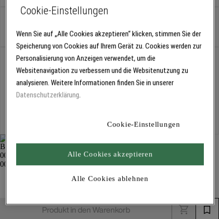
Cookie-Einstellungen
Stück
Wenn Sie auf „Alle Cookies akzeptieren“ klicken, stimmen Sie der
Speicherung von Cookies auf Ihrem Gerät zu. Cookies werden zur
Personalisierung von Anzeigen verwendet, um die
Abholung
Für Verfügbarkeiten bitte
anmelden
Websitenavigation zu verbessern und die Websitenutzung zu
analysieren. Weitere Informationen finden Sie in unserer
Datenschutzerklärung
.
Kostenlose Lieferung
Für Lieferzeiten bitte
anmelden
Cookie-Einstellungen
Alle Cookies akzeptieren
Treibteller 3694
Alle Cookies ablehnen
Schleifmittel
Produkt in den Warenkorb