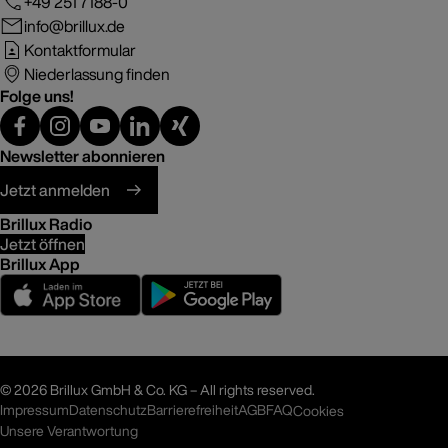
+49 251 7188-0
info@brillux.de
Kontaktformular
Niederlassung finden
Folge uns!
Newsletter abonnieren
Jetzt anmelden
Brillux Radio
Jetzt öffnen
Brillux App
©
2026 Brillux GmbH & Co. KG – All rights reserved.
Impressum
Datenschutz
Barrierefreiheit
AGB
FAQ
Cookies
Unsere Verantwortung