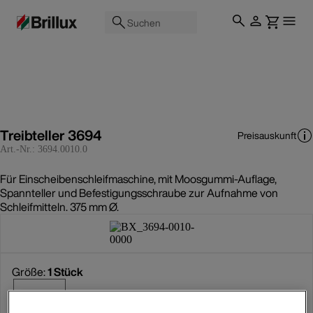
Suchen
Treibteller 3694
Preisauskunft
Art.-Nr.:
3694.0010.0
Für Einscheibenschleifmaschine, mit Moosgummi-Auflage,
Spannteller und Befestigungsschraube zur Aufnahme von
Schleifmitteln. 375 mm Ø.
Größe:
1 Stück
1 Stück