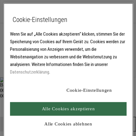
Stück
Cookie-Einstellungen
Abholung
Wenn Sie auf „Alle Cookies akzeptieren“ klicken, stimmen Sie der
Für Verfügbarkeiten bitte
anmelden
Speicherung von Cookies auf Ihrem Gerät zu. Cookies werden zur
Personalisierung von Anzeigen verwendet, um die
Websitenavigation zu verbessern und die Websitenutzung zu
Kostenlose Lieferung
analysieren. Weitere Informationen finden Sie in unserer
Für Lieferzeiten bitte
anmelden
Datenschutzerklärung
.
Cookie-Einstellungen
Rosshaar-Saalbesen 1348
Werkstatt- und Baustellenausstattung
Alle Cookies akzeptieren
Produkt in den Warenkorb
Alle Cookies ablehnen