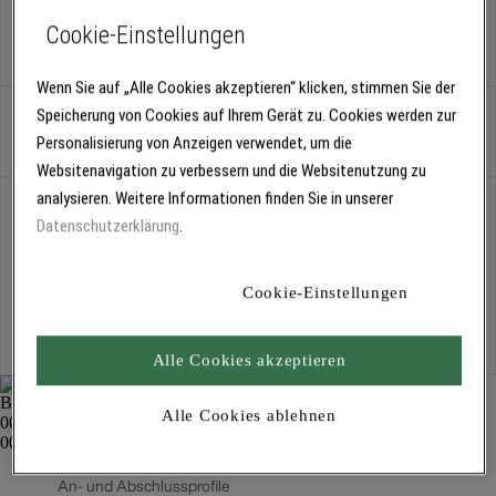
Variante:
2 m, f. weitere 40 mm Dämmung
Cookie-Einstellungen
2 m, f. weitere 40 mm Dämmung
Wenn Sie auf „Alle Cookies akzeptieren“ klicken, stimmen Sie der
Speicherung von Cookies auf Ihrem Gerät zu. Cookies werden zur
Pack
Personalisierung von Anzeigen verwendet, um die
Websitenavigation zu verbessern und die Websitenutzung zu
analysieren. Weitere Informationen finden Sie in unserer
Abholung
Datenschutzerklärung
.
Für Verfügbarkeiten bitte
anmelden
Cookie-Einstellungen
Kostenlose Lieferung
Für Lieferzeiten bitte
anmelden
Alle Cookies akzeptieren
Alle Cookies ablehnen
Verlängerungsschiene 40 mm 3897.0040
An- und Abschlussprofile