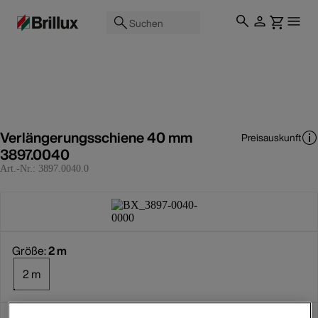
Suchen
Verlängerungsschiene 40 mm
Preisauskunft
3897.0040
Art.-Nr.:
3897.0040.0
Größe:
2 m
2 m